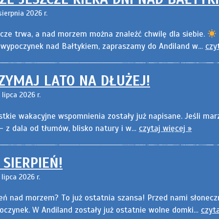
ierpnia 2026 r.
zcze trwa, a nad morzem można znaleźć chwilę dla siebie.
 wypoczynek nad Bałtykiem, zapraszamy do Andiland w…
czy
ZYMAJ LATO NA DŁUŻEJ!
lipca 2026 r.
tkie wakacyjne wspomnienia zostały już napisane. Jeśli marzy
 z dala od tłumów, blisko natury i w…
czytaj więcej »
 SIERPIEŃ!
lipca 2026 r.
eń nad morzem? To już ostatnia szansa! Przed nami słonecz
poczynek. W Andiland zostały już ostatnie wolne domki…
czyta