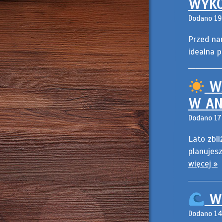
WYKO
Dodano 19
Przed nam
idealna 
WA
W AN
Dodano 17
Lato zbli
planujes
więcej »
WO
Dodano 14