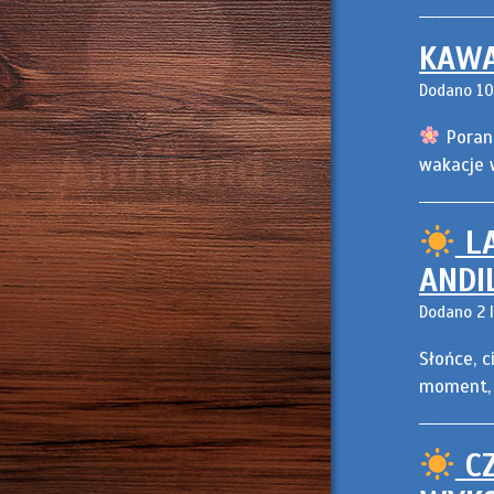
KAWA
Dodano 10 
Porann
wakacje 
LA
ANDI
Dodano 2 l
Słońce, 
moment, 
CZ