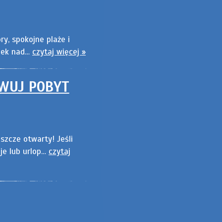
ry, spokojne plaże i
ynek nad…
czytaj więcej »
WUJ POBYT
eszcze otwarty! Jeśli
je lub urlop…
czytaj