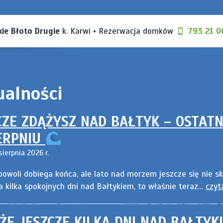
ie Błoto Drugie
k. Karwi • Rezerwacja domków
793 21 0
ualności
CZE ZDĄŻYSZ NAD BAŁTYK – OSTATN
ERPNIU
ierpnia 2026 r.
powoli dobiega końca, ale lato nad morzem jeszcze się nie sk
a kilka spokojnych dni nad Bałtykiem, to właśnie teraz…
czyt
ŻE JESZCZE KILKA DNI NAD BAŁTYK