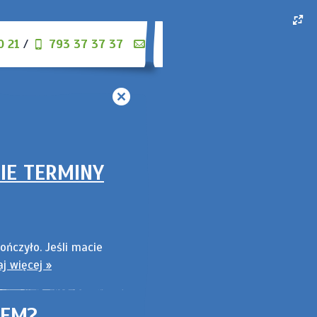
0 21
/
793 37 37 37
IE TERMINY
ończyło. Jeśli macie
aj więcej »
IEM?