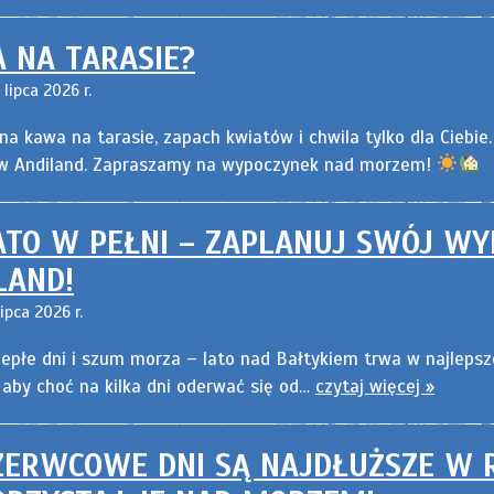
 NA TARASIE?
lipca 2026 r.
a kawa na tarasie, zapach kwiatów i chwila tylko dla Ciebie.
w Andiland. Zapraszamy na wypoczynek nad morzem!
TO W PEŁNI – ZAPLANUJ SWÓJ W
LAND!
ipca 2026 r.
ciepłe dni i szum morza – lato nad Bałtykiem trwa w najleps
aby choć na kilka dni oderwać się od…
czytaj więcej »
ERWCOWE DNI SĄ NAJDŁUŻSZE W 