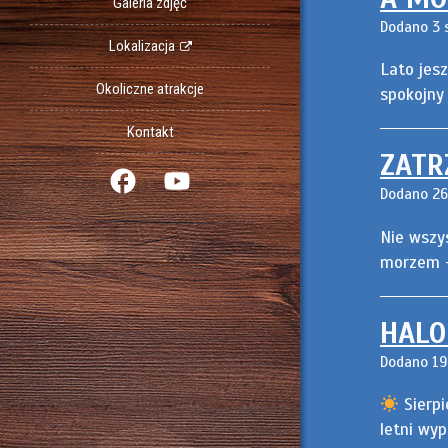
Galeria zdjęć
Dodano 3 s
Lokalizacja
Lato jes
Okoliczne atrakcje
spokojny
Kontakt
ZATR
Dodano 26 
Nie wszys
morzem –
HALO
Dodano 19 
Sierpi
letni wy