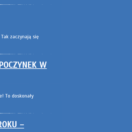
 Tak zaczynają się
YPOCZYNEK W
ze! To doskonały
ROKU –