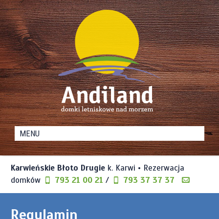
Domki
Andiland
Letniskowe
nad
Karwieńskie Błoto Drugie
k. Karwi • Rezerwacja
Morzem
domków
793 21 00 21
/
793 37 37 37
Regulamin