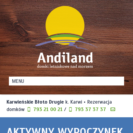
Domki
Andiland
Letniskowe
nad
Karwieńskie Błoto Drugie
k. Karwi • Rezerwacja
Morzem
domków
793 21 00 21
/
793 37 37 37
AKTYWNY WYPOCZYNEK