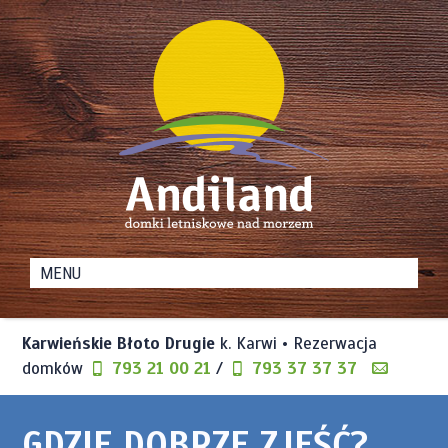
Domki
Andiland
Letniskowe
nad
Karwieńskie Błoto Drugie
k. Karwi • Rezerwacja
Morzem
domków
793 21 00 21
/
793 37 37 37
GDZIE DOBRZE ZJEŚĆ?