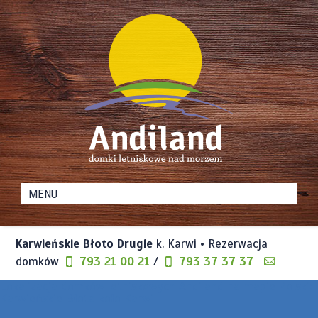
Domki
Andiland
Letniskowe
nad
Karwieńskie Błoto Drugie
k. Karwi • Rezerwacja
Morzem
domków
793 21 00 21
/
793 37 37 37
Lokalizacja domków letniskowych Andiland na mapie Polski:
Karwieńskie Błota koło Karwi