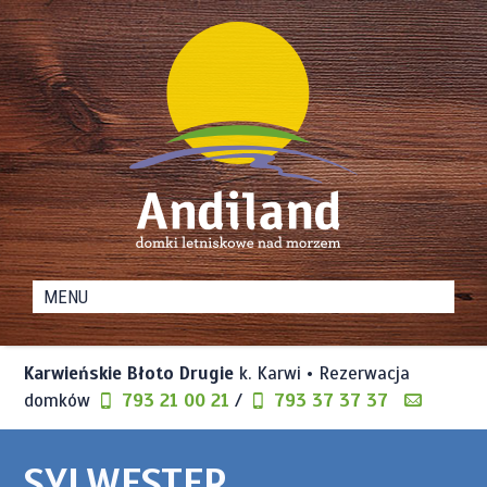
Domki
Andiland
Letniskowe
nad
Karwieńskie Błoto Drugie
k. Karwi • Rezerwacja
Morzem
domków
793 21 00 21
/
793 37 37 37
SYLWESTER