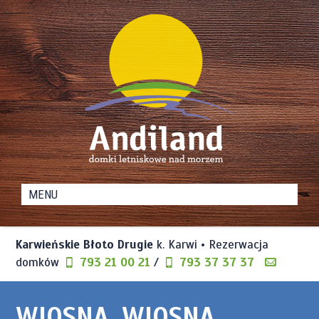
Domki
Andiland
Letniskowe
nad
Karwieńskie Błoto Drugie
k. Karwi • Rezerwacja
Morzem
domków
793 21 00 21
/
793 37 37 37
WIOSNA, WIOSNA,