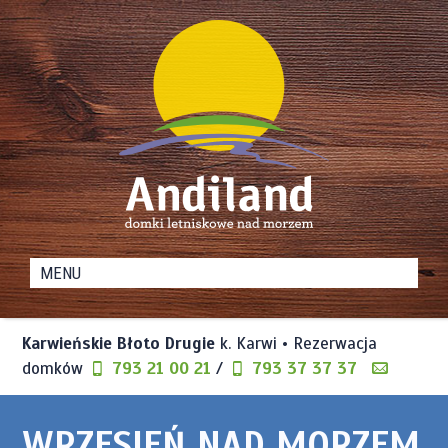
Domki
Andiland
Letniskowe
nad
Karwieńskie Błoto Drugie
k. Karwi • Rezerwacja
Morzem
domków
793 21 00 21
/
793 37 37 37
WRZESIEŃ NAD MORZEM